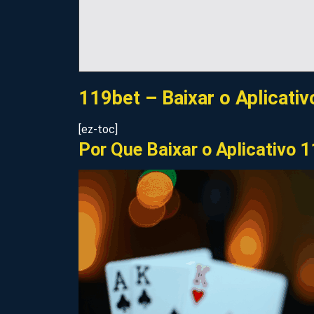
119bet – Baixar o Aplicati
[ez-toc]
Por Que Baixar o Aplicativo 