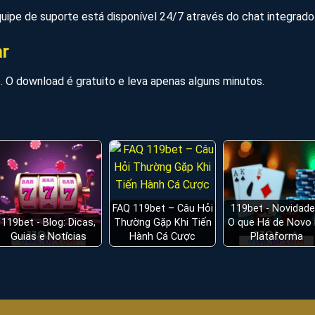
uipe de suporte está disponível 24/7 através do chat integrado
ar
. O download é gratuito e leva apenas alguns minutos.
FAQ 119bet – Câu Hỏi
119bet - Novidade
119bet - Blog: Dicas,
Thường Gặp Khi Tiến
O que Há de Novo 
Guias e Notícias
Hành Cá Cược
Plataforma