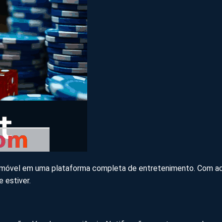
 móvel em uma plataforma completa de entretenimento. Com ace
 estiver.