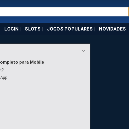
LOGIN
SLOTS
JOGOS POPULARES
NOVIDADES
 Completo para Mobile
et?
 App