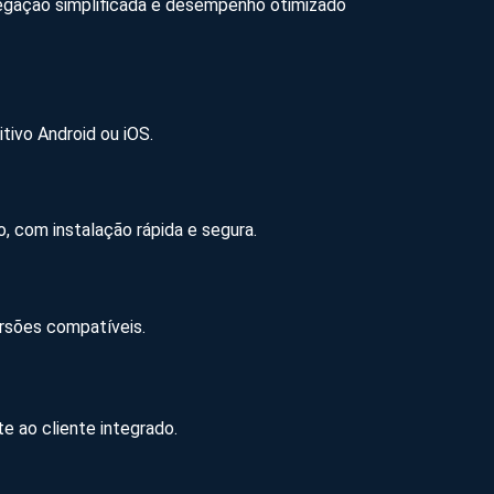
vegação simplificada e desempenho otimizado
tivo Android ou iOS.
o, com instalação rápida e segura.
ersões compatíveis.
 ao cliente integrado.