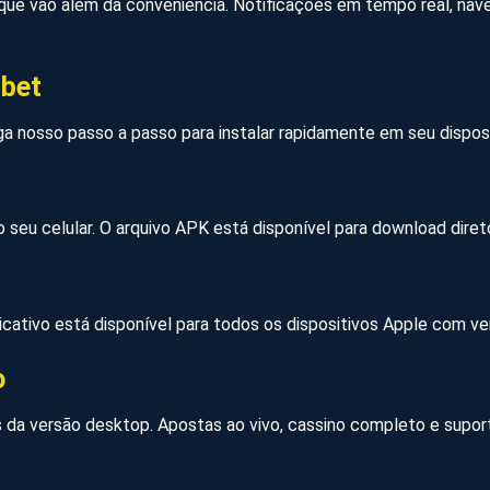
que vão além da conveniência. Notificações em tempo real, na
9bet
a nosso passo a passo para instalar rapidamente em seu disposi
o seu celular. O arquivo APK está disponível para download diret
cativo está disponível para todos os dispositivos Apple com v
o
da versão desktop. Apostas ao vivo, cassino completo e suporte