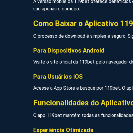
A versão mobile da 119bet oferece benefícios 
são apenas o começo.
Como Baixar o Aplicativo 11
O processo de download é simples e seguro. Sig
Para Dispositivos Android
Visite o site oficial da 119bet pelo navegador d
Para Usuários iOS
Acesse a App Store e busque por 119bet. O apli
Funcionalidades do Aplicativ
O app 119bet mantém todas as funcionalidades 
Experiência Otimizada